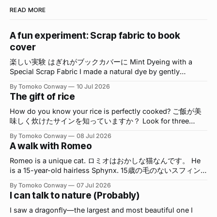
READ MORE
A fun experiment: Scrap fabric to book
cover
楽しい実験 はぎれがブックカバーに Mint Dyeing with a
Special Scrap Fabric I made a natural dye by gently
simmering fresh mint leaves in water. To prevent the color
By Tomoko Conway
10 Jul 2026
from spreading on the fabric, I added a cornstarch slurry to
The gift of rice
thicken the mint extract. 新鮮なミントの葉を水でやさしく
煮出し、自然の染液を作りました。布の上で色が広がりすぎ
How do you know your rice is perfectly cooked? ご飯が美
ないように、水で溶いたコーンスターチを加えてミント液に
味しく炊けたサインを知っていますか？ Look for three
とろみをつけました。 The fabric I used was
signs: → Each grain stands beautifully.ご飯粒が立っている
By Tomoko Conway
08 Jul 2026
→ The rice has a glossy shine. ご飯粒がツヤっとしている
A walk with Romeo
→ The surface is smooth and even. 炊き上がりの表面が平
ら When I open the lid and see these signs, it’s a fist-pump
Romeo is a unique cat. ロミオはおかしな猫なんです。 He
moment! 炊き上がった後、蓋を開けてこれらのサインが見
is a 15-year-old hairless Sphynx. 15歳の毛のないスフィン
られたら、
クスです。 He is deeply interested in others and always
By Tomoko Conway
07 Jul 2026
watches what we are doing, as if he's lost in thought. He
I can talk to nature (Probably)
seems almost human. He also truly knows who he is. 他人
に深い興味を持っていて、私たちがしていることをいつも観
I saw a dragonfly—the largest and most beautiful one I